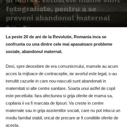
fotografiate, pentru a se
preveni abandonul maternal
326
0
La peste 20 de ani de la Revolutie, Romania inca se
confrunta cu una dintre cele mai apasatoare probleme
sociale, abandonul maternal.
Desi, spre deosebire de era comunismului, mamele au acum
acces la mijloace de contraceptie, iar avortul este legal, s-au
inmultit cazurile in care nou-nascutii sunt abandonati in
maternitati si alte centre sanitare. Soarta unui astfel de copil
este pecetluita: fara afectiunea si grija oferite de mama sa,
copilaria ii va fi marcata de lipsuri. Va creste in centre
maternale sau in grija asistentilor sociali, care nu pot inlocui un
mediu familial stabil, oricat de precare ar fi conditiile oferite de
acesta.