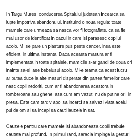
In Targu Mures, conducerea Spitalului judetean incearca sa
lupte impotriva abandonului, instituind o noua regula: toate
mamele care urmeaza sa nasca vor fi fotografiate, ca sa fie
mai usor de identificat in cazul in care isi parasesc copilul
acolo. Mi se pare un plasture pus peste cancer, insa este
eficient, in ultima instanta. Daca aceasta masura ar fi
implementata in toate spitalele, mamicile s-ar gandi de doua ori
inainte sa-si lase bebelusul acolo. Mi-e teama ca acest lucru
ar putea duce la alte masuri disperate din partea femeilor care
nasc copii nedoriti, cum ar fi abandonarea acestora in
tomberoane sau ghene, asa cum am vazut, nu de putine ori, in
presa. Este cam tardiv apoi sa incerci sa salvezi viata acelui
pui de om si sa incepi sa cauti lauzele in sat.
Cauzele pentru care mamele isi abandoneaza copiii trebuie
cautate mai profund. In primul rand, saracia impinge la gesturi