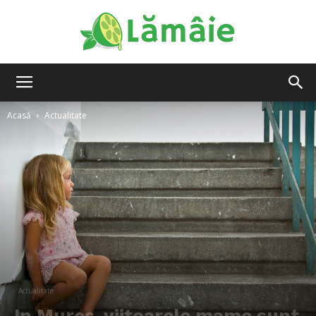
Lamaie
Acasă
Actualitate
Actualitate
In Mures, viitoarele mame sunt