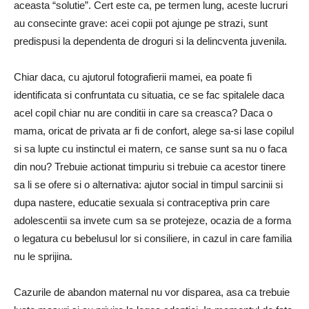
aceasta “solutie”. Cert este ca, pe termen lung, aceste lucruri
au consecinte grave: acei copii pot ajunge pe strazi, sunt
predispusi la dependenta de droguri si la delincventa juvenila.
Chiar daca, cu ajutorul fotografierii mamei, ea poate fi
identificata si confruntata cu situatia, ce se fac spitalele daca
acel copil chiar nu are conditii in care sa creasca? Daca o
mama, oricat de privata ar fi de confort, alege sa-si lase copilul
si sa lupte cu instinctul ei matern, ce sanse sunt sa nu o faca
din nou? Trebuie actionat timpuriu si trebuie ca acestor tinere
sa li se ofere si o alternativa: ajutor social in timpul sarcinii si
dupa nastere, educatie sexuala si contraceptiva prin care
adolescentii sa invete cum sa se protejeze, ocazia de a forma
o legatura cu bebelusul lor si consiliere, in cazul in care familia
nu le sprijina.
Cazurile de abandon maternal nu vor disparea, asa ca trebuie