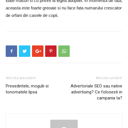
luate masuri si cu privire la legea adoptiei. In momentul de fata,
aceasta este foarte greoaie si nu face fata numarului crescator
de orfani din casele de copii.
Articolul precedent
Articolul următor
Presedintele, mogulii si
Advertoriale SEO sau native
tonomatele lipsa
advertising? Ce folosesti in
campania ta?