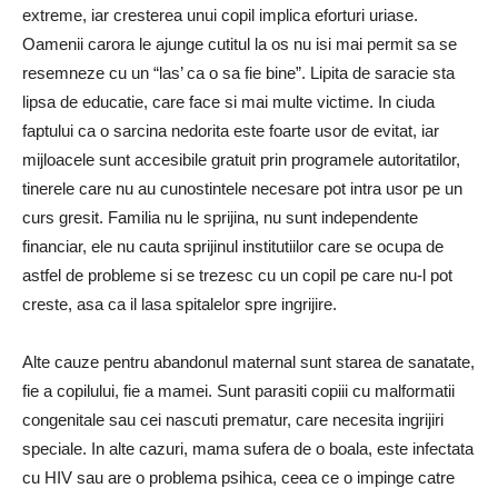
extreme, iar cresterea unui copil implica eforturi uriase.
Oamenii carora le ajunge cutitul la os nu isi mai permit sa se
resemneze cu un “las’ ca o sa fie bine”. Lipita de saracie sta
lipsa de educatie, care face si mai multe victime. In ciuda
faptului ca o sarcina nedorita este foarte usor de evitat, iar
mijloacele sunt accesibile gratuit prin programele autoritatilor,
tinerele care nu au cunostintele necesare pot intra usor pe un
curs gresit. Familia nu le sprijina, nu sunt independente
financiar, ele nu cauta sprijinul institutiilor care se ocupa de
astfel de probleme si se trezesc cu un copil pe care nu-l pot
creste, asa ca il lasa spitalelor spre ingrijire.
Alte cauze pentru abandonul maternal sunt starea de sanatate,
fie a copilului, fie a mamei. Sunt parasiti copiii cu malformatii
congenitale sau cei nascuti prematur, care necesita ingrijiri
speciale. In alte cazuri, mama sufera de o boala, este infectata
cu HIV sau are o problema psihica, ceea ce o impinge catre