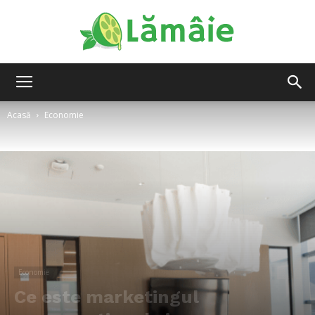
Lamaie
Acasă
Economie
Economie
Ce este marketingul