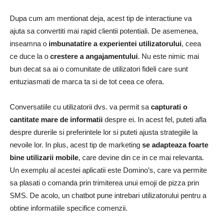
Dupa cum am mentionat deja, acest tip de interactiune va
ajuta sa convertiti mai rapid clientii potentiali. De asemenea,
inseamna o
imbunatatire a experientei utilizatorului
, ceea
ce duce la o
crestere a angajamentului
. Nu este nimic mai
bun decat sa ai o comunitate de utilizatori fideli care sunt
entuziasmati de marca ta si de tot ceea ce ofera.
Conversatiile cu utilizatorii dvs. va permit sa
capturati o
cantitate mare de informatii
despre ei. In acest fel, puteti afla
despre durerile si preferintele lor si puteti ajusta strategiile la
nevoile lor. In plus, acest tip de marketing
se adapteaza foarte
bine utilizarii mobile
, care devine din ce in ce mai relevanta.
Un exemplu al acestei aplicatii este Domino’s, care va permite
sa plasati o comanda prin trimiterea unui emoji de pizza prin
SMS. De acolo, un chatbot pune intrebari utilizatorului pentru a
obtine informatiile specifice comenzii.