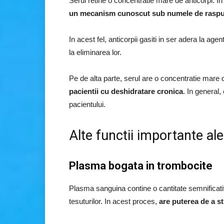
Serul retine o concentratie mare de anticorpi. I
un mecanism cunoscut sub numele de raspu
In acest fel, anticorpii gasiti in ser adera la age
la eliminarea lor.
Pe de alta parte, serul are o concentratie mare d
pacientii cu deshidratare cronica
. In general,
pacientului.
Alte functii importante al
Plasma bogata in trombocite
Plasma sanguina contine o cantitate semnificati
tesuturilor. In acest proces,
are puterea de a st