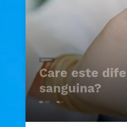
Sanatate
Care este dife
sanguina?
167
0