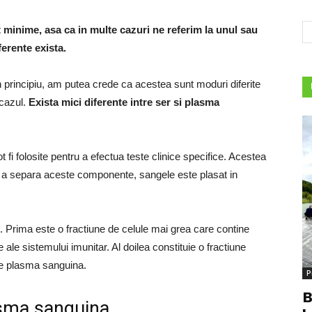
 minime, asa ca in multe cazuri ne referim la unul sau
ferente exista.
 principiu, am putea crede ca acestea sunt moduri diferite
 cazul.
Exista mici diferente intre ser si plasma
 fi folosite pentru a efectua teste clinice specifice. Acestea
u a separa aceste componente, sangele este plasat in
. Prima este o fractiune de celule mai grea care contine
le ale sistemului imunitar. Al doilea constituie o fractiune
de plasma sanguina.
P
B
lasma sanguina