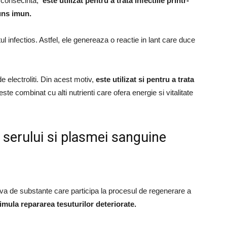
n consecinta,
este utilizat pentru a trata infectiile printr-
ns imun.
ntul infectios. Astfel, ele genereaza o reactie in lant care duce
e electroliti. Din acest motiv,
este utilizat si pentru a trata
 este combinat cu alti nutrienti care ofera energie si vitalitate
e serului si plasmei sanguine
va de substante care participa la procesul de regenerare a
imula repararea tesuturilor deteriorate.