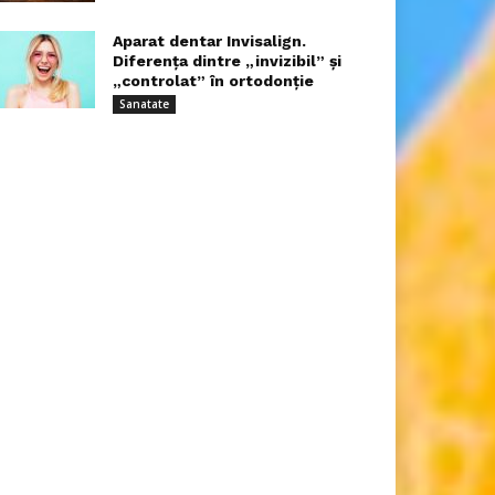
Aparat dentar Invisalign.
Diferența dintre „invizibil” și
„controlat” în ortodonție
Sanatate