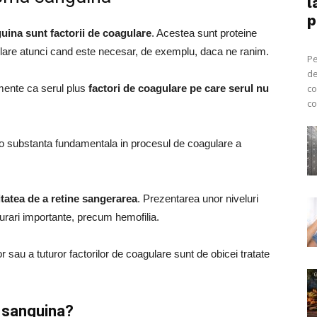
l
p
uina sunt factorii de coagulare
. Acestea sunt proteine ​​
lare atunci cand este necesar, de exemplu, daca ne ranim.
Pe
de
mente ca serul plus
factori de coagulare pe care serul nu
co
co
, o substanta fundamentala in procesul de coagulare a
itatea de a retine sangerarea
. Prezentarea unor niveluri
urari importante, precum hemofilia.
or sau a tuturor factorilor de coagulare sunt de obicei tratate
 sanguina?