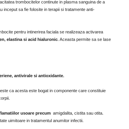
pacitatea trombocitelor continute in plasma sanguina de a
au inceput sa fie folosite in terapii si tratamente anti-
bocite pentru intinerirea faciala se realizeaza activarea
, elastina si acid hialuronic
. Aceasta permite sa se lase
eriene, antivirale si antioxidante.
 este ca acesta este bogat in componente care constituie
orpii.
inflamatiilor usoare precum
amigdalita, cistita sau otita.
tate uimitoare in tratamentul anumitor infectii.