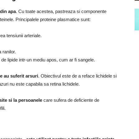
 din apa
. Cu toate acestea, pastreaza si componente
inele. Principalele proteine ​​plasmatice sunt:
a tensiunii arteriale.
 ranilor.
 de lipide intr-un mediu apos, cum ar fi sangele.
re au suferit arsuri
. Obiectivul este de a reface lichidele si
zuri nu este capabila sa retina lichidele.
ite si la persoanele
care sufera de deficiente de
li.