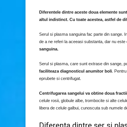
Diferentele dintre aceste doua elemente sunt
altul indistinct. Cu toate acestea, astfel de di
Serul si plasma sanguina fac parte din sange. In
de a ne referi la aceeasi substanta, dar nu este
sanguina.
Serul si plasma, care sunt extrase din sange, pot
faciliteaza diagnosticul anumitor boli
. Pentr
eprubete si centrifugat.
Centrifugarea sangelui va obtine doua fractii
celule rosii, globule albe, trombocite si alte celu
libera de celule galbui, cunoscuta sub numele 
Diferenta dintre ser si p