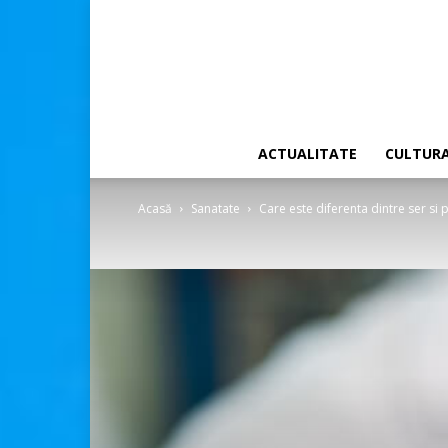
ACTUALITATE
CULTUR
Acasă
Sanatate
Care este diferenta dintre ser si