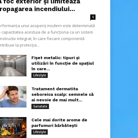
a foc exterior și limiteaza
ropagarea incendiului...
0
rformanța unui acoperiș modern este determinată
 capacitatea acestuia de a funcționa ca un sistem
nstructiv integrat, în care fiecare componentă
ntribuie la protecția...
Fișet metalic: tipuri și
utilizări în funcție de spațiul
în care...
Lifestyle
Tratament dermatita
seboreica scalp: semnele că
ai nevoie de mai mult...
Sanatate
Cele mai dorite arome de
parfumuri bărbătești
Lifestyle