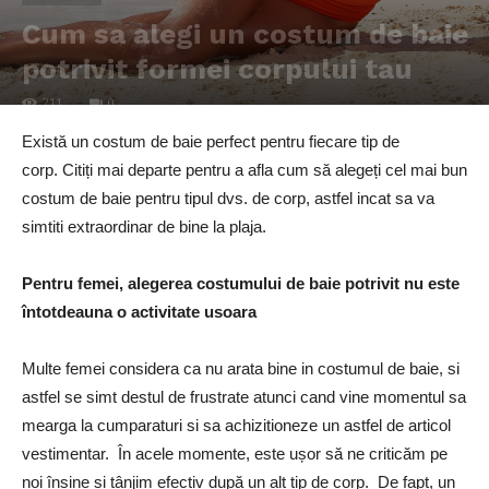
Cum sa alegi un costum de baie
potrivit formei corpului tau
211
0
Există un costum de baie perfect pentru fiecare tip de
corp. Citiți mai departe pentru a afla cum să alegeți cel mai bun
costum de baie pentru tipul dvs. de corp, astfel incat sa va
simtiti extraordinar de bine la plaja.
Pentru femei, alegerea costumului de baie potrivit nu este
întotdeauna o activitate usoara
Multe femei considera ca nu arata bine in costumul de baie, si
astfel se simt destul de frustrate atunci cand vine momentul sa
mearga la cumparaturi si sa achizitioneze un astfel de articol
vestimentar. În acele momente, este ușor să ne criticăm pe
noi înșine și tânjim efectiv după un alt tip de corp. De fapt, un