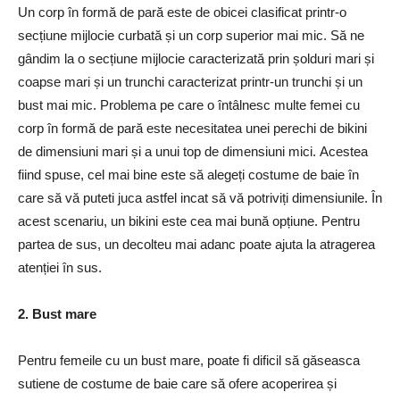
Un corp în formă de pară este de obicei clasificat printr-o
secțiune mijlocie curbată și un corp superior mai mic. Să ne
gândim la o secțiune mijlocie caracterizată prin șolduri mari și
coapse mari și un trunchi caracterizat printr-un trunchi și un
bust mai mic. Problema pe care o întâlnesc multe femei cu
corp în formă de pară este necesitatea unei perechi de bikini
de dimensiuni mari și a unui top de dimensiuni mici. Acestea
fiind spuse, cel mai bine este să alegeți costume de baie în
care să vă puteti juca astfel incat să vă potriviți dimensiunile. În
acest scenariu, un bikini este cea mai bună opțiune. Pentru
partea de sus, un decolteu mai adanc poate ajuta la atragerea
atenției în sus.
2. Bust mare
Pentru femeile cu un bust mare, poate fi dificil să găseasca
sutiene de costume de baie care să ofere acoperirea și