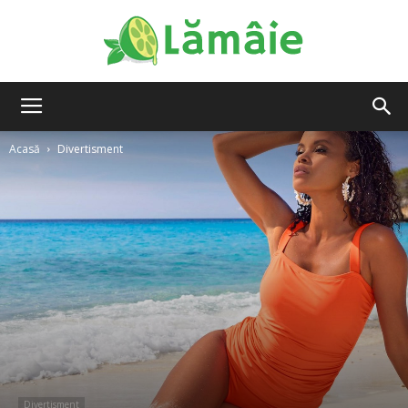
Lamaie
Acasă
Divertisment
Divertisment