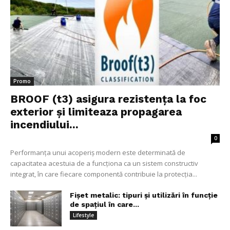
Promo
BROOF (t3) asigura rezistența la foc
exterior și limiteaza propagarea
incendiului...
0
Performanța unui acoperiș modern este determinată de
capacitatea acestuia de a funcționa ca un sistem constructiv
integrat, în care fiecare componentă contribuie la protecția...
Fișet metalic: tipuri și utilizări în funcție
de spațiul în care...
Lifestyle