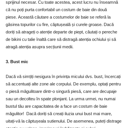
sprijinul necesar. Cu toate acestea, acest lucru nu înseamnă
că nu poți purta confortabil un costum de baie din două
piese. Această căutare a costumelor de baie se referă la
găsirea topurilor cu fire, căptușeală și curele groase. Dacă
doriți să atrageți o atenție departe de piept, căutați o pereche
de bikini cu talie înaltă care să distragă atenția ochiului și să
atragă atenția asupra secțiunii medii.
3. Bust mic
Dacă vă simțiți nesigura în privința micului dvs. bust, încercați
să accentuați alte zone ale corpului. De exemplu, optați pentru
o piesă măgulitoare dintr-o singură piesă, care are decupaje
sau un decolteu în spate plonjant. La urma urmei, nu numai
bustul tău are capacitatea de a face un costum de baie
măgulitor! Dacă doriți să creați iluzia unui bust mai mare,
uitați-vă la căptușeala sutienului. De asemenea, puteți distrage