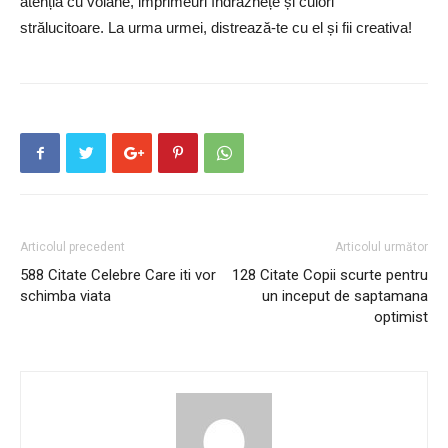
atenția cu volane, imprimeuri îndrăznețe și culori
strălucitoare. La urma urmei, distrează-te cu el și fii creativa!
Articolul precedent
Articolul următor
588 Citate Celebre Care iti vor
128 Citate Copii scurte pentru
schimba viata
un inceput de saptamana
optimist