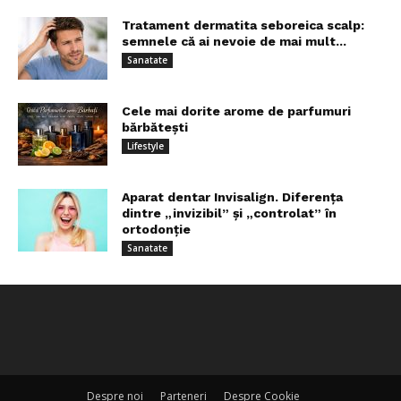
Tratament dermatita seboreica scalp:
semnele că ai nevoie de mai mult...
Sanatate
Cele mai dorite arome de parfumuri
bărbătești
Lifestyle
Aparat dentar Invisalign. Diferența
dintre „invizibil” și „controlat” în
ortodonție
Sanatate
Despre noi
Parteneri
Despre Cookie