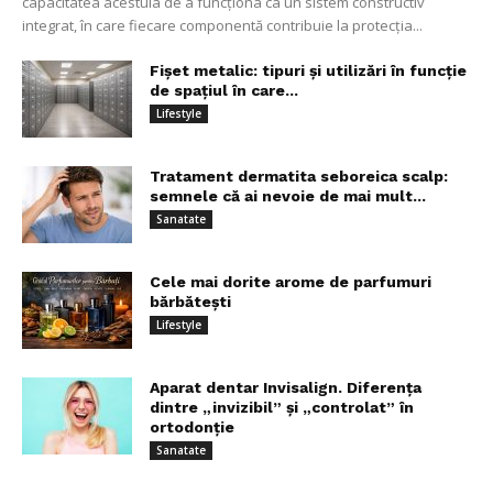
capacitatea acestuia de a funcționa ca un sistem constructiv
integrat, în care fiecare componentă contribuie la protecția...
Fișet metalic: tipuri și utilizări în funcție
de spațiul în care...
Lifestyle
Tratament dermatita seboreica scalp:
semnele că ai nevoie de mai mult...
Sanatate
Cele mai dorite arome de parfumuri
bărbătești
Lifestyle
Aparat dentar Invisalign. Diferența
dintre „invizibil” și „controlat” în
ortodonție
Sanatate